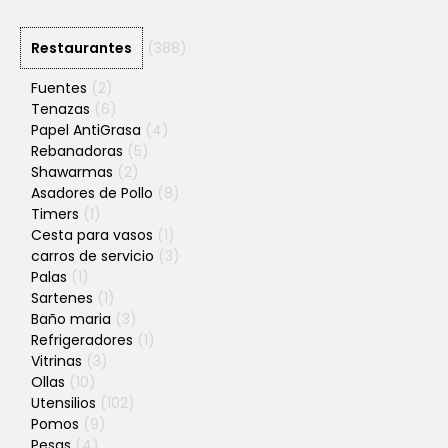
Restaurantes
(388)
Fuentes
(2)
Tenazas
(6)
Papel AntiGrasa
(4)
Rebanadoras
(5)
Shawarmas
(2)
Asadores de Pollo
(8)
Timers
(1)
Cesta para vasos
(1)
carros de servicio
(3)
Palas
(1)
Sartenes
(1)
Baño maria
(3)
Refrigeradores
(1)
Vitrinas
(3)
Ollas
(10)
Utensilios
(102)
Pomos
(9)
Pesas
(4)