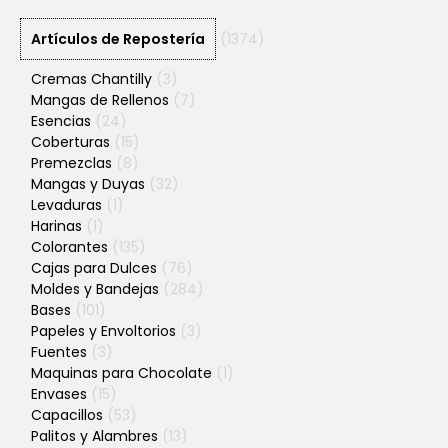
Artículos de Repostería
(1374)
Cremas Chantilly
(3)
Mangas de Rellenos
(7)
Esencias
(24)
Coberturas
(15)
Premezclas
(8)
Mangas y Duyas
(32)
Levaduras
(1)
Harinas
(1)
Colorantes
(135)
Cajas para Dulces
(76)
Moldes y Bandejas
(284)
Bases
(101)
Papeles y Envoltorios
(3)
Fuentes
(3)
Maquinas para Chocolate
(1)
Envases
(15)
Capacillos
(53)
Palitos y Alambres
(13)