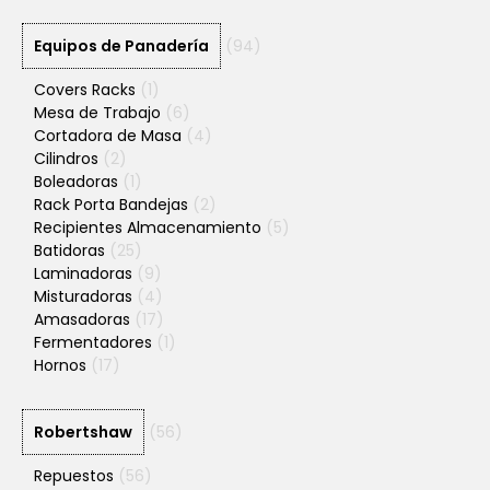
Equipos de Panadería
(94)
Covers Racks
(1)
Mesa de Trabajo
(6)
Cortadora de Masa
(4)
Cilindros
(2)
Boleadoras
(1)
Rack Porta Bandejas
(2)
Recipientes Almacenamiento
(5)
Batidoras
(25)
Laminadoras
(9)
Misturadoras
(4)
Amasadoras
(17)
Fermentadores
(1)
Hornos
(17)
Robertshaw
(56)
Repuestos
(56)