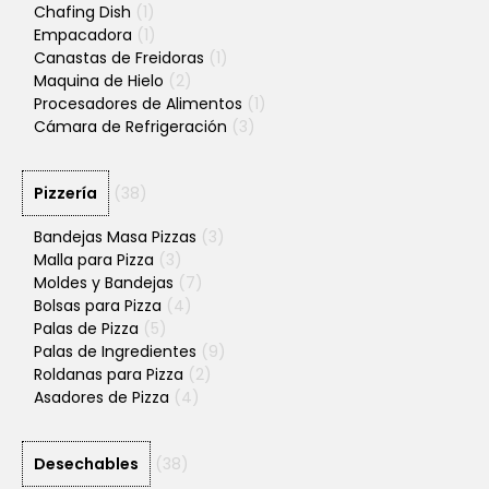
Chafing Dish
(1)
Empacadora
(1)
Canastas de Freidoras
(1)
Maquina de Hielo
(2)
Procesadores de Alimentos
(1)
Cámara de Refrigeración
(3)
Pizzería
(38)
Bandejas Masa Pizzas
(3)
Malla para Pizza
(3)
Moldes y Bandejas
(7)
Bolsas para Pizza
(4)
Palas de Pizza
(5)
Palas de Ingredientes
(9)
Roldanas para Pizza
(2)
Asadores de Pizza
(4)
Desechables
(38)