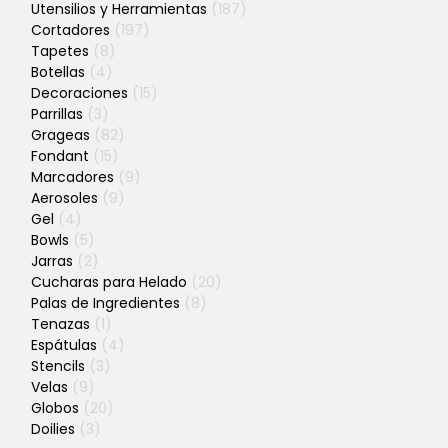
Utensilios y Herramientas
(187)
Cortadores
(197)
Tapetes
(8)
Botellas
(4)
Decoraciones
(15)
Parrillas
(3)
Grageas
(82)
Fondant
(15)
Marcadores
(9)
Aerosoles
(9)
Gel
(4)
Bowls
(5)
Jarras
(2)
Cucharas para Helado
(20)
Palas de Ingredientes
(8)
Tenazas
(1)
Espátulas
(4)
Stencils
(3)
Velas
(9)
Globos
(20)
Doilies
(3)