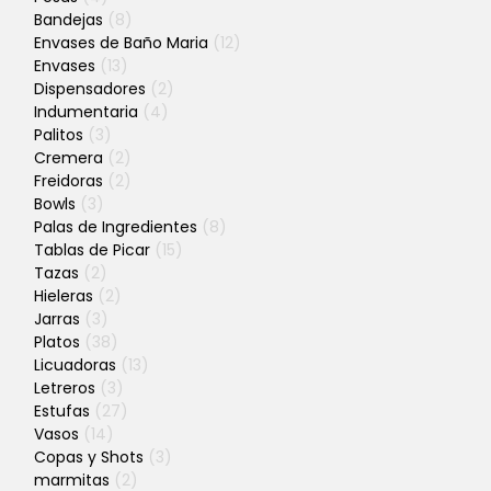
Bandejas
(8)
Envases de Baño Maria
(12)
Envases
(13)
Dispensadores
(2)
Indumentaria
(4)
Palitos
(3)
Cremera
(2)
Freidoras
(2)
Bowls
(3)
Palas de Ingredientes
(8)
Tablas de Picar
(15)
Tazas
(2)
Hieleras
(2)
Jarras
(3)
Platos
(38)
Licuadoras
(13)
Letreros
(3)
Estufas
(27)
Vasos
(14)
Copas y Shots
(3)
marmitas
(2)