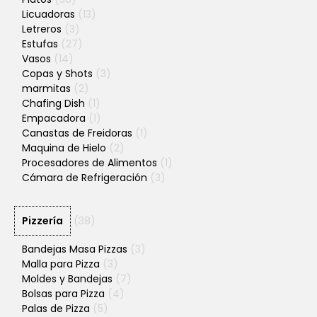
Licuadoras
(13)
Letreros
(3)
Estufas
(27)
Vasos
(14)
Copas y Shots
(3)
marmitas
(2)
Chafing Dish
(1)
Empacadora
(1)
Canastas de Freidoras
(1)
Maquina de Hielo
(2)
Procesadores de Alimentos
(1)
Cámara de Refrigeración
(3)
Pizzería
(38)
Bandejas Masa Pizzas
(3)
Malla para Pizza
(3)
Moldes y Bandejas
(7)
Bolsas para Pizza
(4)
Palas de Pizza
(5)