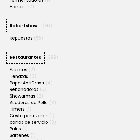
Hornos
(17)
Robertshaw
(56)
Repuestos
(56)
Restaurantes
(388)
Fuentes
(2)
Tenazas
(6)
Papel AntiGrasa
(4)
Rebanadoras
(5)
Shawarmas
(2)
Asadores de Pollo
(8)
Timers
(1)
Cesta para vasos
(1)
carros de servicio
(3)
Palas
(1)
Sartenes
(1)