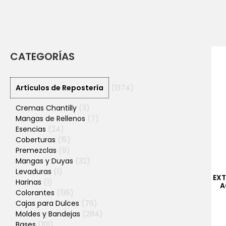
CATEGORÍAS
Artículos de Repostería
(1374)
Cremas Chantilly
(3)
Mangas de Rellenos
(7)
Esencias
(24)
Coberturas
(15)
Premezclas
(8)
Mangas y Duyas
(32)
Levaduras
(1)
EX
Harinas
(1)
A
Colorantes
(135)
Cajas para Dulces
(76)
Moldes y Bandejas
(284)
Bases
(101)