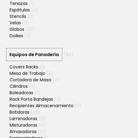
Tenazas
(1)
Espátulas
(4)
Stencils
(3)
Velas
(9)
Globos
(20)
Doilies
(3)
Equipos de Panadería
(94)
Covers Racks
(1)
Mesa de Trabajo
(6)
Cortadora de Masa
(4)
Cilindros
(2)
Boleadoras
(1)
Rack Porta Bandejas
(2)
Recipientes Almacenamiento
(5)
Batidoras
(25)
Laminadoras
(9)
Misturadoras
(4)
Amasadoras
(17)
Fermentadores
(1)