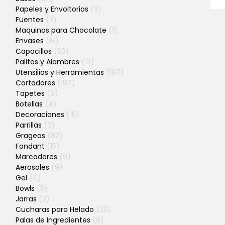
Papeles y Envoltorios
(3)
Fuentes
(3)
Maquinas para Chocolate
(1)
Envases
(15)
Capacillos
(53)
Palitos y Alambres
(13)
Utensilios y Herramientas
(187)
Cortadores
(197)
Tapetes
(8)
Botellas
(4)
Decoraciones
(15)
Parrillas
(3)
Grageas
(82)
Fondant
(15)
Marcadores
(9)
Aerosoles
(9)
Gel
(4)
Bowls
(5)
Jarras
(2)
Cucharas para Helado
(20)
Palas de Ingredientes
(8)