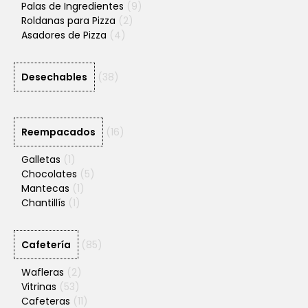
Palas de Ingredientes
(9)
Roldanas para Pizza
(2)
Asadores de Pizza
(4)
Desechables
(38)
Reempacados
(16)
Galletas
(1)
Chocolates
(5)
Mantecas
(1)
Chantillís
(1)
Cafetería
(85)
Wafleras
(2)
Vitrinas
(53)
Cafeteras
(11)