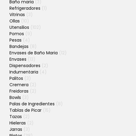
Baño maria
(3)
Refrigeradores
(1)
Vitrinas
(3)
Ollas
(10)
Utensilios
(102)
Pomos
(9)
Pesas
(4)
Bandejas
(8)
Envases de Baño Maria
(12)
Envases
(13)
Dispensadores
(2)
Indumentaria
(4)
Palitos
(3)
Cremera
(2)
Freidoras
(2)
Bowls
(3)
Palas de Ingredientes
(8)
Tablas de Picar
(15)
Tazas
(2)
Hieleras
(2)
Jarras
(3)
Platos
(38)