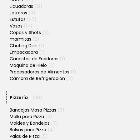
Licuadoras
(13)
Letreros
(3)
Estufas
(27)
Vasos
(14)
Copas y Shots
(3)
marmitas
(2)
Chafing Dish
(1)
Empacadora
(1)
Canastas de Freidoras
(1)
Maquina de Hielo
(2)
Procesadores de Alimentos
(1)
Cámara de Refrigeración
(3)
Pizzería
(38)
Bandejas Masa Pizzas
(3)
Malla para Pizza
(3)
Moldes y Bandejas
(7)
Bolsas para Pizza
(4)
Palas de Pizza
(5)