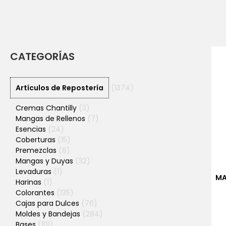
CATEGORÍAS
Artículos de Repostería
(1374)
Cremas Chantilly
(3)
Mangas de Rellenos
(7)
Esencias
(24)
Coberturas
(15)
Premezclas
(8)
Mangas y Duyas
(32)
Levaduras
(1)
MA
Harinas
(1)
Colorantes
(135)
Cajas para Dulces
(76)
Moldes y Bandejas
(284)
Bases
(101)