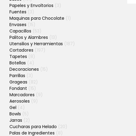
Papeles y Envoltorios
(3)
Fuentes
(3)
Maquinas para Chocolate
(1)
Envases
(15)
Capacillos
(53)
Palitos y Alambres
(13)
Utensilios y Herramientas
(187)
Cortadores
(197)
Tapetes
(8)
Botellas
(4)
Decoraciones
(15)
Parrillas
(3)
Grageas
(82)
Fondant
(15)
Marcadores
(9)
Aerosoles
(9)
Gel
(4)
Bowls
(5)
Jarras
(2)
Cucharas para Helado
(20)
Palas de Ingredientes
(8)