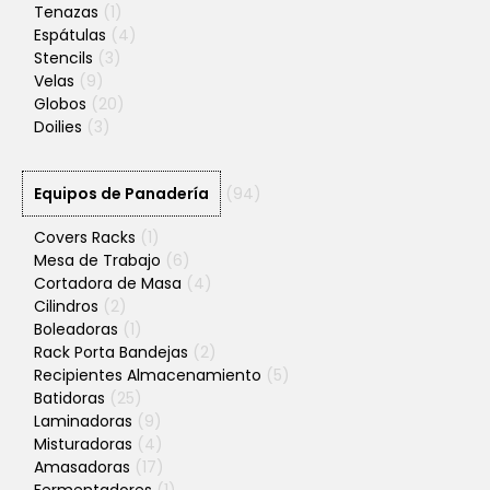
Tenazas
(1)
Espátulas
(4)
Stencils
(3)
Velas
(9)
Globos
(20)
Doilies
(3)
Equipos de Panadería
(94)
Covers Racks
(1)
Mesa de Trabajo
(6)
Cortadora de Masa
(4)
Cilindros
(2)
Boleadoras
(1)
Rack Porta Bandejas
(2)
Recipientes Almacenamiento
(5)
Batidoras
(25)
Laminadoras
(9)
Misturadoras
(4)
Amasadoras
(17)
Fermentadores
(1)