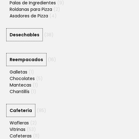
Palas de Ingredientes
(9)
Roldanas para Pizza
(2)
Asadores de Pizza
(4)
Desechables
(38)
Reempacados
(16)
Galletas
(1)
Chocolates
(5)
Mantecas
(1)
Chantillís
(1)
Cafetería
(85)
Wafleras
(2)
Vitrinas
(53)
Cafeteras
(11)