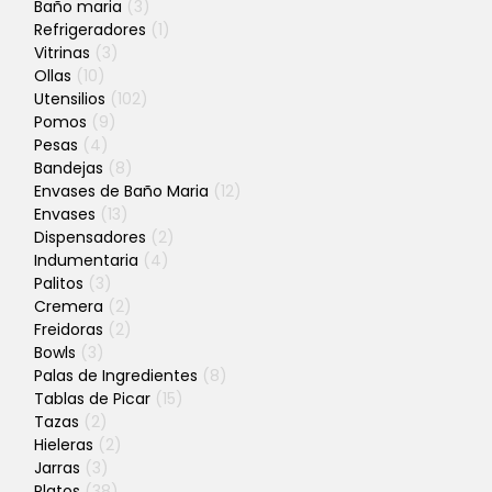
Baño maria
(3)
Refrigeradores
(1)
Vitrinas
(3)
Ollas
(10)
Utensilios
(102)
Pomos
(9)
Pesas
(4)
Bandejas
(8)
Envases de Baño Maria
(12)
Envases
(13)
Dispensadores
(2)
Indumentaria
(4)
Palitos
(3)
Cremera
(2)
Freidoras
(2)
Bowls
(3)
Palas de Ingredientes
(8)
Tablas de Picar
(15)
Tazas
(2)
Hieleras
(2)
Jarras
(3)
Platos
(38)