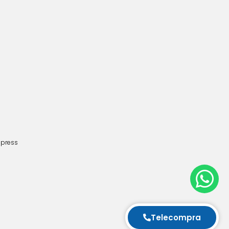
dpress
Telecompra