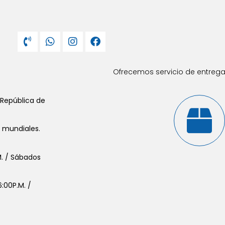
Ofrecemos servicio de entrega 
 República de
s mundiales.
.M. / Sábados
:00P.M. /