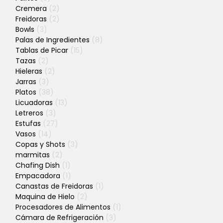
Cremera
(2)
Freidoras
(2)
Bowls
(3)
Palas de Ingredientes
(8)
Tablas de Picar
(15)
Tazas
(2)
Hieleras
(2)
Jarras
(3)
Platos
(38)
Licuadoras
(13)
Letreros
(3)
Estufas
(27)
Vasos
(14)
Copas y Shots
(3)
marmitas
(2)
Chafing Dish
(1)
Empacadora
(1)
Canastas de Freidoras
(1)
Maquina de Hielo
(2)
Procesadores de Alimentos
(1)
Cámara de Refrigeración
(3)