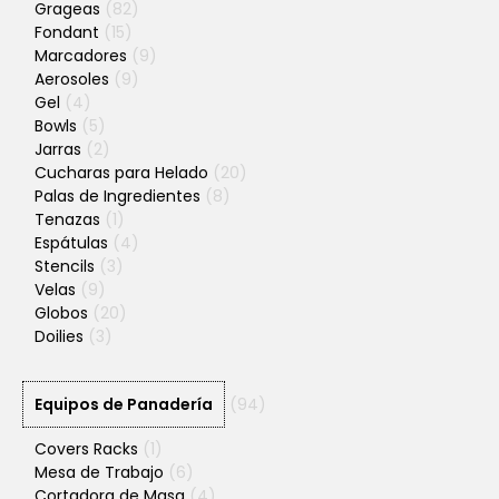
Grageas
(82)
Fondant
(15)
Marcadores
(9)
Aerosoles
(9)
Gel
(4)
Bowls
(5)
Jarras
(2)
Cucharas para Helado
(20)
Palas de Ingredientes
(8)
Tenazas
(1)
Espátulas
(4)
Stencils
(3)
Velas
(9)
Globos
(20)
Doilies
(3)
Equipos de Panadería
(94)
Covers Racks
(1)
Mesa de Trabajo
(6)
Cortadora de Masa
(4)