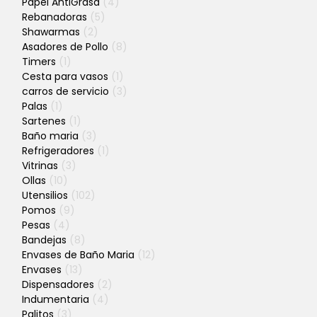
Papel AntiGrasa
(4)
Rebanadoras
(5)
Shawarmas
(2)
Asadores de Pollo
(8)
Timers
(1)
Cesta para vasos
(1)
carros de servicio
(3)
Palas
(1)
Sartenes
(1)
Baño maria
(3)
Refrigeradores
(1)
Vitrinas
(3)
Ollas
(10)
Utensilios
(102)
Pomos
(9)
Pesas
(4)
Bandejas
(8)
Envases de Baño Maria
(12)
Envases
(13)
Dispensadores
(2)
Indumentaria
(4)
Palitos
(3)