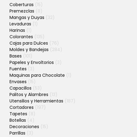
Coberturas
(15)
Premezclas
(8)
Mangas y Duyas
(32)
Levaduras
(1)
Harinas
(1)
Colorantes
(135)
Cajas para Dulces
(76)
Moldes y Bandejas
(284)
Bases
(101)
Papeles y Envoltorios
(3)
Fuentes
(3)
Maquinas para Chocolate
(1)
Envases
(15)
Capacillos
(53)
Palitos y Alambres
(13)
Utensilios y Herramientas
(187)
Cortadores
(197)
Tapetes
(8)
Botellas
(4)
Decoraciones
(15)
Parrillas
(3)