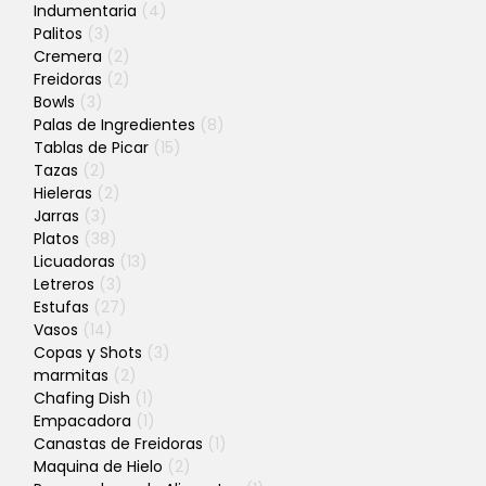
Indumentaria
(4)
Palitos
(3)
Cremera
(2)
Freidoras
(2)
Bowls
(3)
Palas de Ingredientes
(8)
Tablas de Picar
(15)
Tazas
(2)
Hieleras
(2)
Jarras
(3)
Platos
(38)
Licuadoras
(13)
Letreros
(3)
Estufas
(27)
Vasos
(14)
Copas y Shots
(3)
marmitas
(2)
Chafing Dish
(1)
Empacadora
(1)
Canastas de Freidoras
(1)
Maquina de Hielo
(2)