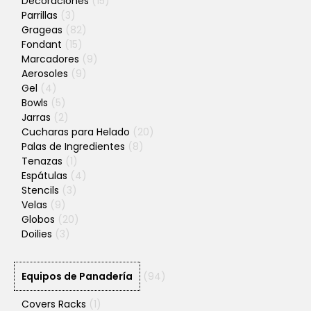
Decoraciones
(15)
Parrillas
(3)
Grageas
(82)
Fondant
(15)
Marcadores
(9)
Aerosoles
(9)
Gel
(4)
Bowls
(5)
Jarras
(2)
Cucharas para Helado
(20)
Palas de Ingredientes
(8)
Tenazas
(1)
Espátulas
(4)
Stencils
(3)
Velas
(9)
Globos
(20)
Doilies
(3)
Equipos de Panadería
(94)
Covers Racks
(1)