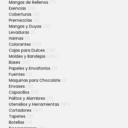
Mangas de Rellenos
(7)
Esencias
(24)
Coberturas
(15)
Premezclas
(8)
Mangas y Duyas
(32)
Levaduras
(1)
Harinas
(1)
Colorantes
(135)
Cajas para Dulces
(76)
Moldes y Bandejas
(284)
Bases
(101)
Papeles y Envoltorios
(3)
Fuentes
(3)
Maquinas para Chocolate
(1)
Envases
(15)
Capacillos
(53)
Palitos y Alambres
(13)
Utensilios y Herramientas
(187)
Cortadores
(197)
Tapetes
(8)
Botellas
(4)