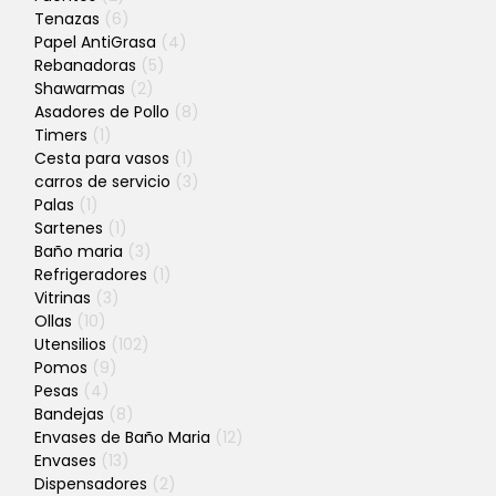
Tenazas
(6)
Papel AntiGrasa
(4)
Rebanadoras
(5)
Shawarmas
(2)
Asadores de Pollo
(8)
Timers
(1)
Cesta para vasos
(1)
carros de servicio
(3)
Palas
(1)
Sartenes
(1)
Baño maria
(3)
Refrigeradores
(1)
Vitrinas
(3)
Ollas
(10)
Utensilios
(102)
Pomos
(9)
Pesas
(4)
Bandejas
(8)
Envases de Baño Maria
(12)
Envases
(13)
Dispensadores
(2)