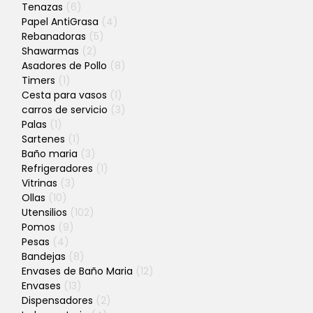
Tenazas
(6)
Papel AntiGrasa
(4)
Rebanadoras
(5)
Shawarmas
(2)
Asadores de Pollo
(8)
Timers
(1)
Cesta para vasos
(1)
carros de servicio
(3)
Palas
(1)
Sartenes
(1)
Baño maria
(3)
Refrigeradores
(1)
Vitrinas
(3)
Ollas
(10)
Utensilios
(102)
Pomos
(9)
Pesas
(4)
Bandejas
(8)
Envases de Baño Maria
(12)
Envases
(13)
Dispensadores
(2)