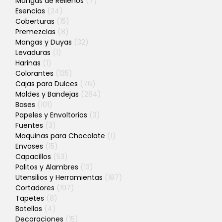
Mangas de Rellenos
(7)
Esencias
(24)
Coberturas
(15)
Premezclas
(8)
Mangas y Duyas
(32)
Levaduras
(1)
Harinas
(1)
Colorantes
(135)
Cajas para Dulces
(76)
Moldes y Bandejas
(284)
Bases
(101)
Papeles y Envoltorios
(3)
Fuentes
(3)
Maquinas para Chocolate
(1)
Envases
(15)
Capacillos
(53)
Palitos y Alambres
(13)
Utensilios y Herramientas
(187)
Cortadores
(197)
Tapetes
(8)
Botellas
(4)
Decoraciones
(15)