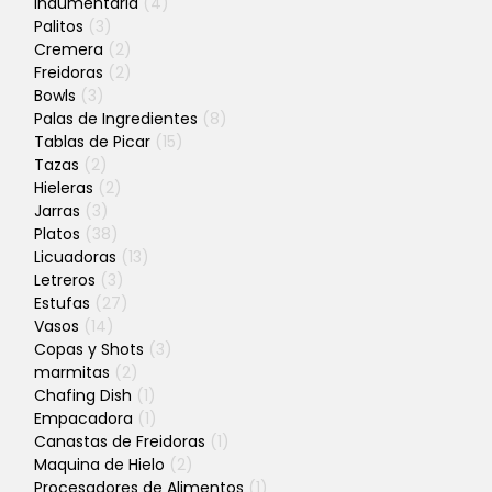
Indumentaria
(4)
Palitos
(3)
Cremera
(2)
Freidoras
(2)
Bowls
(3)
Palas de Ingredientes
(8)
Tablas de Picar
(15)
Tazas
(2)
Hieleras
(2)
Jarras
(3)
Platos
(38)
Licuadoras
(13)
Letreros
(3)
Estufas
(27)
Vasos
(14)
Copas y Shots
(3)
marmitas
(2)
Chafing Dish
(1)
Empacadora
(1)
Canastas de Freidoras
(1)
Maquina de Hielo
(2)
Procesadores de Alimentos
(1)