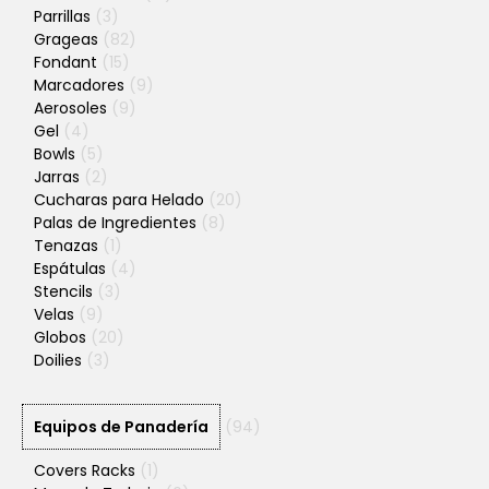
Parrillas
(3)
Grageas
(82)
Fondant
(15)
Marcadores
(9)
Aerosoles
(9)
Gel
(4)
Bowls
(5)
Jarras
(2)
Cucharas para Helado
(20)
Palas de Ingredientes
(8)
Tenazas
(1)
Espátulas
(4)
Stencils
(3)
Velas
(9)
Globos
(20)
Doilies
(3)
Equipos de Panadería
(94)
Covers Racks
(1)