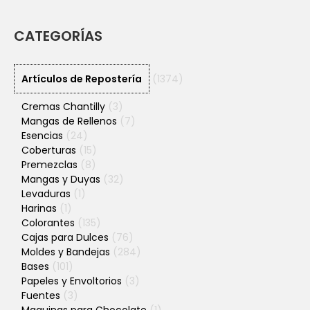
CATEGORÍAS
Artículos de Repostería
(1374)
Cremas Chantilly
(3)
Mangas de Rellenos
(7)
Esencias
(24)
Coberturas
(15)
Premezclas
(8)
Mangas y Duyas
(32)
Levaduras
(1)
Harinas
(1)
Colorantes
(135)
Cajas para Dulces
(76)
Moldes y Bandejas
(284)
Bases
(101)
Papeles y Envoltorios
(3)
Fuentes
(3)
Maquinas para Chocolate
(1)