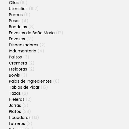
Ollas
(10)
Utensilios
(102)
Pomos
(9)
Pesas
(4)
Bandejas
(8)
Envases de Baño Maria
(12)
Envases
(13)
Dispensadores
(2)
Indumentaria
(4)
Palitos
(3)
Cremera
(2)
Freidoras
(2)
Bowls
(3)
Palas de Ingredientes
(8)
Tablas de Picar
(15)
Tazas
(2)
Hieleras
(2)
Jarras
(3)
Platos
(38)
Licuadoras
(13)
Letreros
(3)