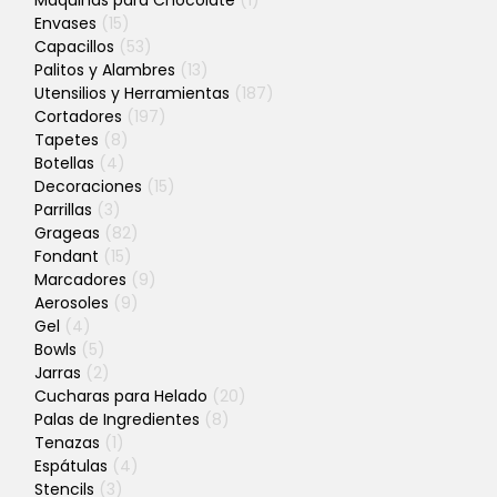
Envases
(15)
Capacillos
(53)
Palitos y Alambres
(13)
Utensilios y Herramientas
(187)
Cortadores
(197)
Tapetes
(8)
Botellas
(4)
Decoraciones
(15)
Parrillas
(3)
Grageas
(82)
Fondant
(15)
Marcadores
(9)
Aerosoles
(9)
Gel
(4)
Bowls
(5)
Jarras
(2)
Cucharas para Helado
(20)
Palas de Ingredientes
(8)
Tenazas
(1)
Espátulas
(4)
Stencils
(3)