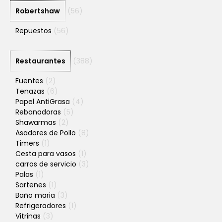
Robertshaw
(56)
Repuestos
(56)
Restaurantes
(388)
Fuentes
(2)
Tenazas
(6)
Papel AntiGrasa
(4)
Rebanadoras
(5)
Shawarmas
(2)
Asadores de Pollo
(8)
Timers
(1)
Cesta para vasos
(1)
carros de servicio
(3)
Palas
(1)
Sartenes
(1)
Baño maria
(3)
Refrigeradores
(1)
Vitrinas
(3)