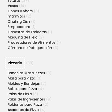
Estufas
(27)
Vasos
(14)
Copas y Shots
(3)
marmitas
(2)
Chafing Dish
(1)
Empacadora
(1)
Canastas de Freidoras
(1)
Maquina de Hielo
(2)
Procesadores de Alimentos
(1)
Cámara de Refrigeración
(3)
Pizzería
(38)
Bandejas Masa Pizzas
(3)
Malla para Pizza
(3)
Moldes y Bandejas
(7)
Bolsas para Pizza
(4)
Palas de Pizza
(5)
Palas de Ingredientes
(9)
Roldanas para Pizza
(2)
Asadores de Pizza
(4)