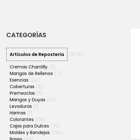
CATEGORÍAS
Artículos de Repostería
(1374)
Cremas Chantilly
(3)
Mangas de Rellenos
(7)
Esencias
(24)
Coberturas
(15)
Premezclas
(8)
Mangas y Duyas
(32)
Levaduras
(1)
Harinas
(1)
Colorantes
(135)
Cajas para Dulces
(76)
Moldes y Bandejas
(284)
Bases
(101)