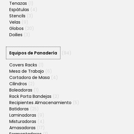
Tenazas
(1)
Espátulas
(4)
Stencils
(3)
Velas
(9)
Globos
(20)
Doilies
(3)
Equipos de Panadería
(94)
Covers Racks
(1)
Mesa de Trabajo
(6)
Cortadora de Masa
(4)
Cilindros
(2)
Boleadoras
(1)
Rack Porta Bandejas
(2)
Recipientes Almacenamiento
(5)
Batidoras
(25)
Laminadoras
(9)
Misturadoras
(4)
Amasadoras
(17)
Fermentadores
(1)