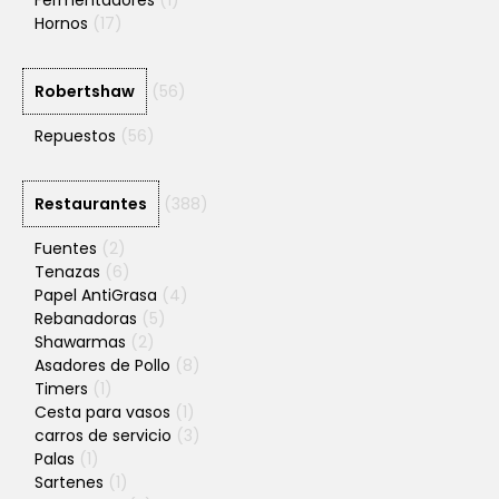
Hornos
(17)
Robertshaw
(56)
Repuestos
(56)
Restaurantes
(388)
Fuentes
(2)
Tenazas
(6)
Papel AntiGrasa
(4)
Rebanadoras
(5)
Shawarmas
(2)
Asadores de Pollo
(8)
Timers
(1)
Cesta para vasos
(1)
carros de servicio
(3)
Palas
(1)
Sartenes
(1)