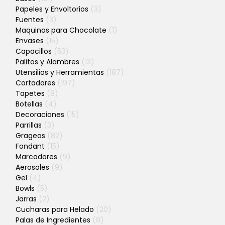
Papeles y Envoltorios
(3)
Fuentes
(3)
Maquinas para Chocolate
(1)
Envases
(15)
Capacillos
(53)
Palitos y Alambres
(13)
Utensilios y Herramientas
(187)
Cortadores
(197)
Tapetes
(8)
Botellas
(4)
Decoraciones
(15)
Parrillas
(3)
Grageas
(82)
Fondant
(15)
Marcadores
(9)
Aerosoles
(9)
Gel
(4)
Bowls
(5)
Jarras
(2)
Cucharas para Helado
(20)
Palas de Ingredientes
(8)