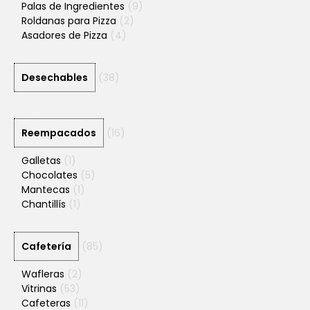
Palas de Ingredientes
(9)
Roldanas para Pizza
(2)
Asadores de Pizza
(4)
Desechables
(38)
Reempacados
(16)
Galletas
(1)
Chocolates
(5)
Mantecas
(1)
Chantillís
(1)
Cafetería
(85)
Wafleras
(2)
Vitrinas
(53)
Cafeteras
(11)