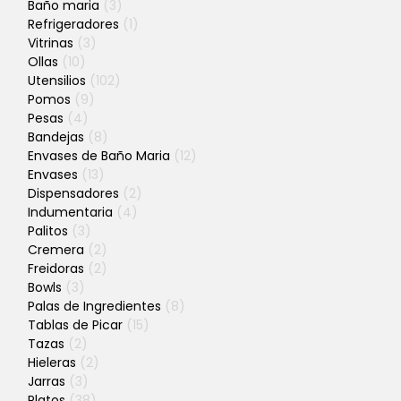
Baño maria
(3)
Refrigeradores
(1)
Vitrinas
(3)
Ollas
(10)
Utensilios
(102)
Pomos
(9)
Pesas
(4)
Bandejas
(8)
Envases de Baño Maria
(12)
Envases
(13)
Dispensadores
(2)
Indumentaria
(4)
Palitos
(3)
Cremera
(2)
Freidoras
(2)
Bowls
(3)
Palas de Ingredientes
(8)
Tablas de Picar
(15)
Tazas
(2)
Hieleras
(2)
Jarras
(3)
Platos
(38)