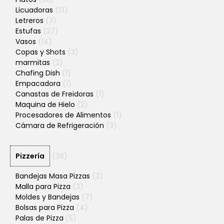
Licuadoras
(13)
Letreros
(3)
Estufas
(27)
Vasos
(14)
Copas y Shots
(3)
marmitas
(2)
Chafing Dish
(1)
Empacadora
(1)
Canastas de Freidoras
(1)
Maquina de Hielo
(2)
Procesadores de Alimentos
(1)
Cámara de Refrigeración
(3)
Pizzería
(38)
Bandejas Masa Pizzas
(3)
Malla para Pizza
(3)
Moldes y Bandejas
(7)
Bolsas para Pizza
(4)
Palas de Pizza
(5)