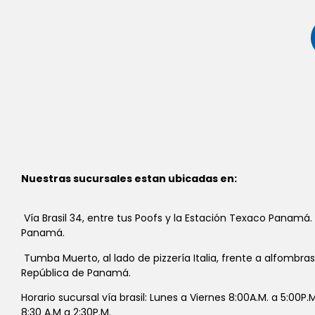
Nuestras sucursales estan ubicadas en:
Vía Brasil 34, entre tus Poofs y la Estación Texaco Panamá.
Panamá.
Tumba Muerto, al lado de pizzería Italia, frente a alfombra
República de Panamá.
Horario sucursal vía brasil: Lunes a Viernes 8:00A.M. a 5:00P
8:30 A.M a 2:30P.M.