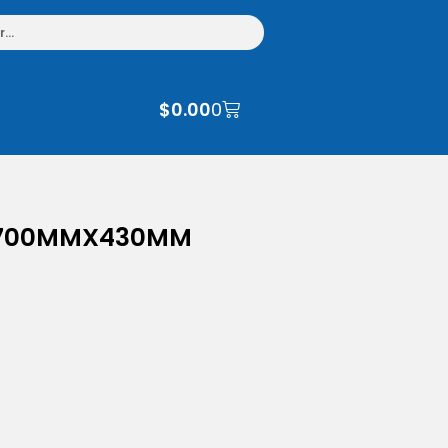
$
0.00
0
1700MMX430MM