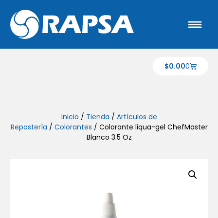
$
0.00
0
Inicio
/
Tienda
/
Artículos de
Repostería
/
Colorantes
/ Colorante liqua-gel ChefMaster
Blanco 3.5 Oz