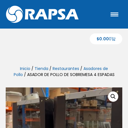
$
0.00
0
Inicio
/
Tienda
/
Restaurantes
/
Asadores de
Pollo
/ ASADOR DE POLLO DE SOBREMESA 4 ESPADAS