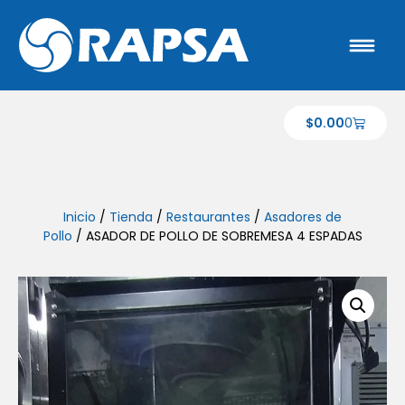
$
0.00
0
Inicio
/
Tienda
/
Restaurantes
/
Asadores de
Pollo
/ ASADOR DE POLLO DE SOBREMESA 4 ESPADAS