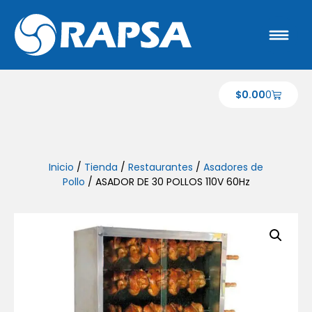
$
0.00
0
Inicio
/
Tienda
/
Restaurantes
/
Asadores de
Pollo
/ ASADOR DE 30 POLLOS 110V 60Hz