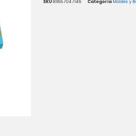
SKU
811657047146
Categoría
Moldes y B