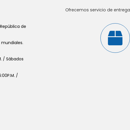
Ofrecemos servicio de entrega 
 República de
s mundiales.
.M. / Sábados
:00P.M. /