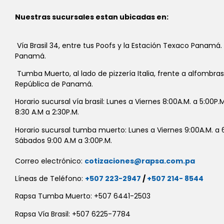
Nuestras sucursales estan ubicadas en:
Vía Brasil 34, entre tus Poofs y la Estación Texaco Panamá.
Panamá.
Tumba Muerto, al lado de pizzería Italia, frente a alfombra
República de Panamá.
Horario sucursal vía brasil: Lunes a Viernes 8:00A.M. a 5:00P
8:30 A.M a 2:30P.M.
Horario sucursal tumba muerto: Lunes a Viernes 9:00A.M. a 6
Sábados 9:00 A.M a 3:00P.M.
Correo electrónico:
cotizaciones@rapsa.com.pa
Líneas de Teléfono:
+507 223-2947
/
+507 214- 8544
Rapsa Tumba Muerto: +507 6441-2503
Rapsa Vía Brasil: +507 6225-7784