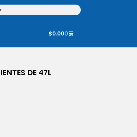
$
0.00
0
ENTES DE 47L