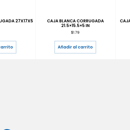
UGADA 27X17X5
CAJA BLANCA CORRUGADA
CAJA
21.5×15.5×5 IN
$
1.79
carrito
Añadir al carrito