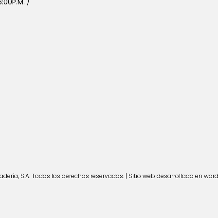
:00P.M. /
ería, S.A. Todos los derechos reservados. | Sitio web desarrollado en wor