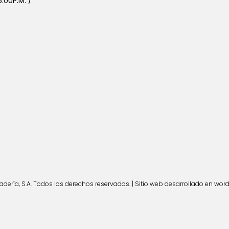
:00P.M. /
ería, S.A. Todos los derechos reservados. | Sitio web desarrollado en wor