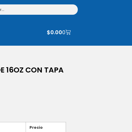
$
0.00
0
E 16OZ CON TAPA
Precio