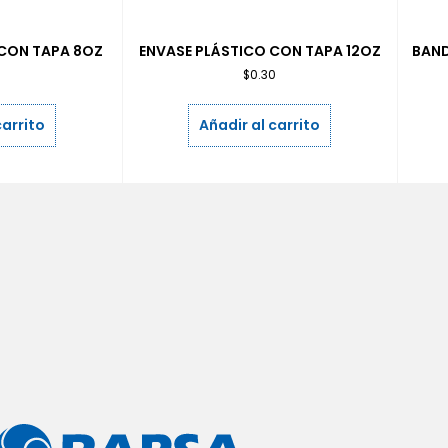
 CON TAPA 8OZ
ENVASE PLÁSTICO CON TAPA 12OZ
BAND
0
$
0.30
carrito
Añadir al carrito