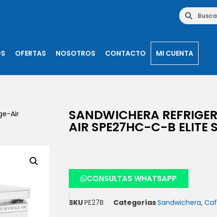
OS
OFERTAS
NOSOTROS
CONTACTO
MI CUENTA
SANDWICHERA REFRIGE
ge-Air
AIR SPE27HC-C-B ELITE S
CONSULTAS WHATSAPP
SKU
PE27B
Categorías
Sandwichera
,
Caf