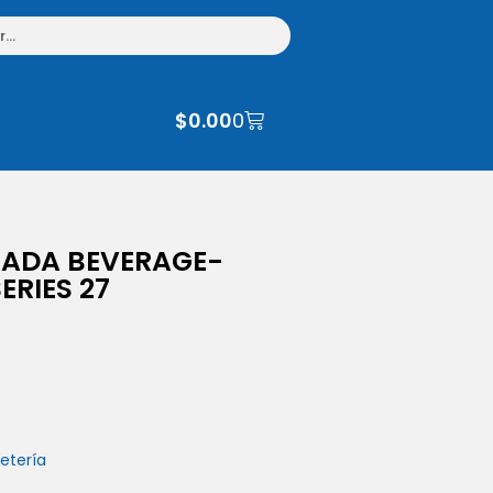
$
0.00
0
RADA BEVERAGE-
ERIES 27
etería