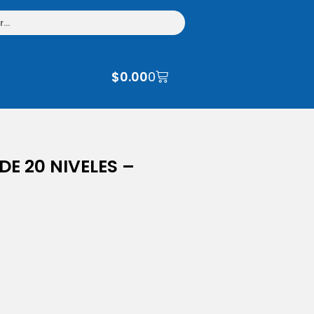
$
0.00
0
E 20 NIVELES –