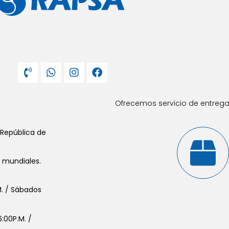
Ofrecemos servicio de entrega 
 República de
s mundiales.
.M. / Sábados
:00P.M. /