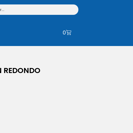
0
N REDONDO