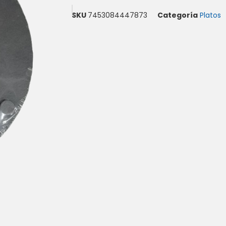
SKU
7453084447873
Categoría
Platos