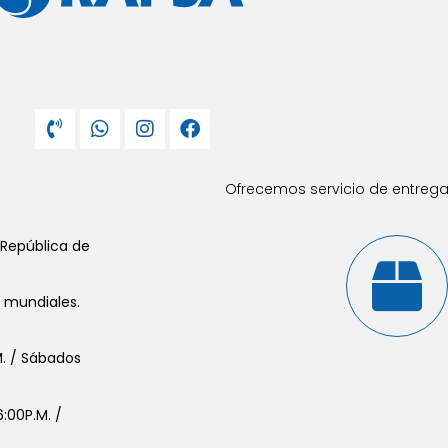
Ofrecemos servicio de entrega 
 República de
s mundiales.
.M. / Sábados
:00P.M. /