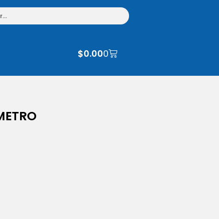
$
0.00
0
AMETRO