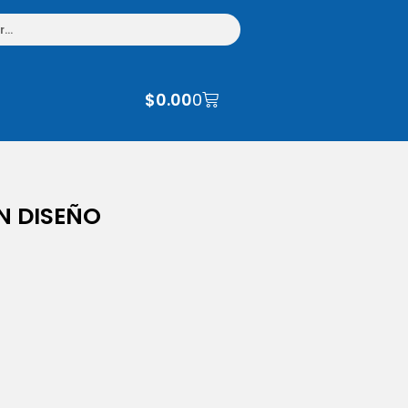
$
0.00
0
N DISEÑO