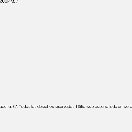
:00P.M. /
ería, S.A. Todos los derechos reservados. | Sitio web desarrollado en wor