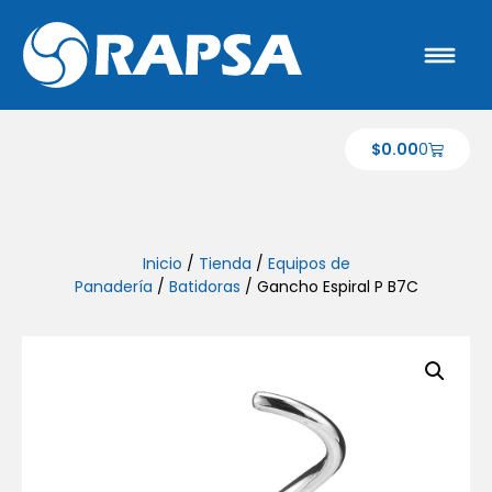
$
0.00
0
Inicio
/
Tienda
/
Equipos de
Panadería
/
Batidoras
/ Gancho Espiral P B7C