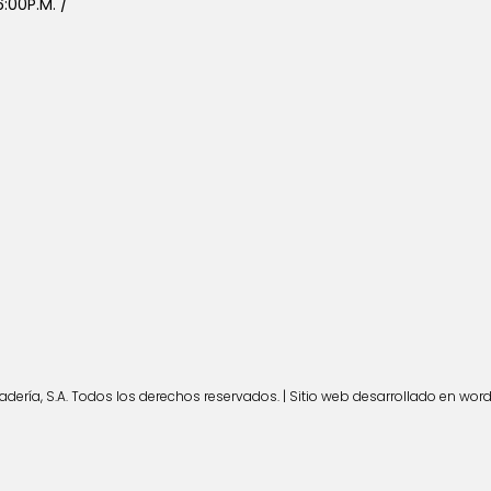
:00P.M. /
ería, S.A. Todos los derechos reservados. | Sitio web desarrollado en wor