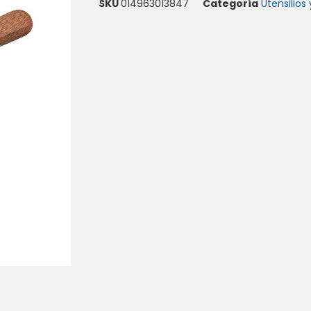
SKU
014963013847
Categoría
Utensilios