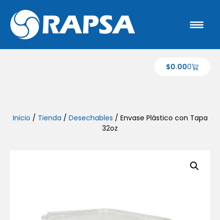
$
0.00
0
Inicio
/
Tienda
/
Desechables
/ Envase Plástico con Tapa
32oz