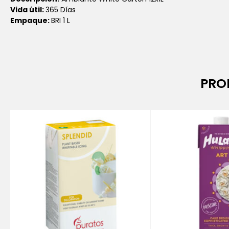
Vida útil:
365 Días
Empaque:
BRI 1 L
PRO