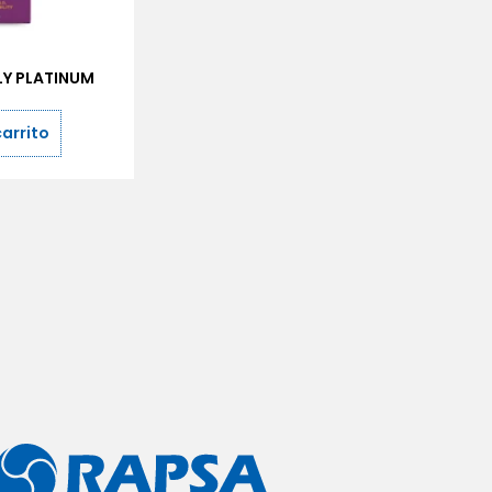
LY PLATINUM
carrito