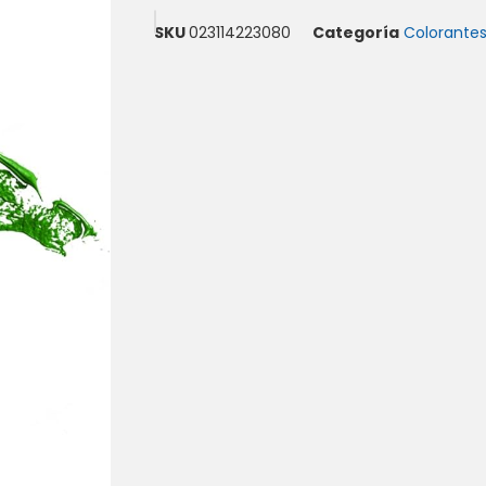
SKU
023114223080
Categoría
Colorante