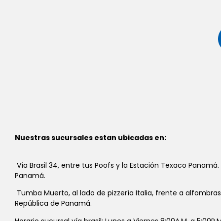
Nuestras sucursales estan ubicadas en:
Vía Brasil 34, entre tus Poofs y la Estación Texaco Panamá.
Panamá.
Tumba Muerto, al lado de pizzería Italia, frente a alfombra
República de Panamá.
Horario sucursal vía brasil: Lunes a Viernes 8:00A.M. a 5:00P