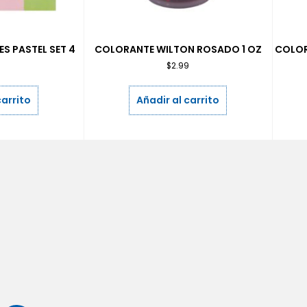
S PASTEL SET 4
COLORANTE WILTON ROSADO 1 OZ
COLOR
9
$
2.99
carrito
Añadir al carrito