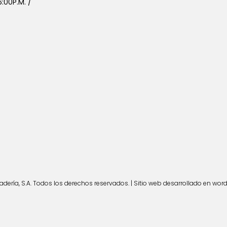
:00P.M. /
ería, S.A. Todos los derechos reservados. | Sitio web desarrollado en wor