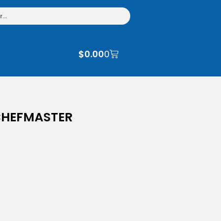
$
0.00
0
CHEFMASTER