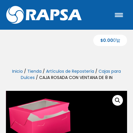
$
0.00
0
Inicio
/
Tienda
/
Artículos de Repostería
/
Cajas para
Dulces
/ CAJA ROSADA CON VENTANA DE 8 IN