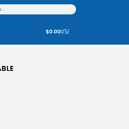
$
0.00
0
ABLE