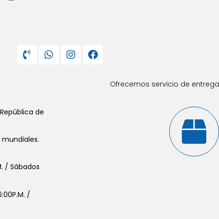
Ofrecemos servicio de entrega 
 República de
s mundiales.
.M. / Sábados
:00P.M. /