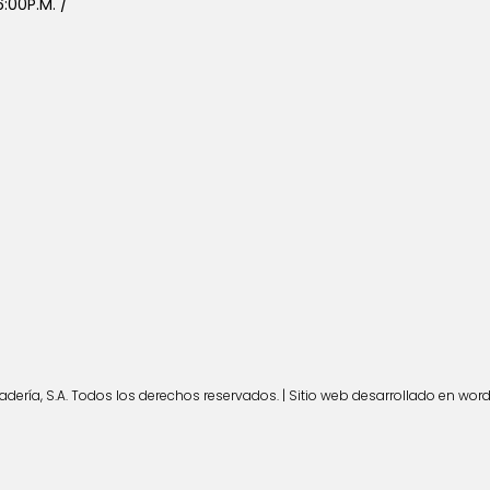
:00P.M. /
ería, S.A. Todos los derechos reservados. | Sitio web desarrollado en wor