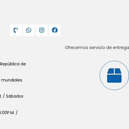
Ofrecemos servicio de entrega 
 República de
s mundiales.
.M. / Sábados
:00P.M. /