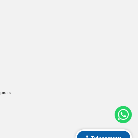
dpress
Telecompra