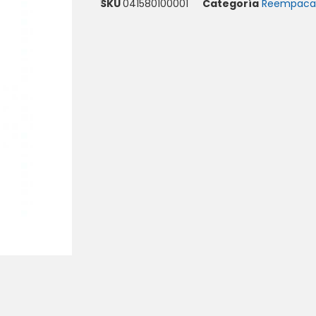
SKU
041580100001
Categoría
Reempaca