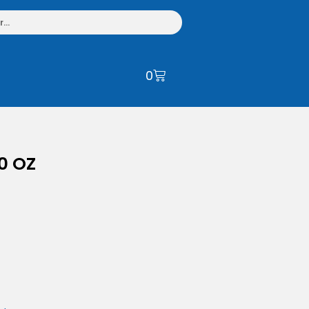
0
0 OZ