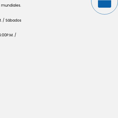
s mundiales.
.M. / Sábados
:00P.M. /