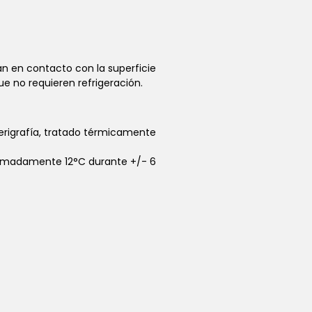
n en contacto con la superficie
ue no requieren refrigeración.
 serigrafía, tratado térmicamente
roximadamente 12°C durante +/- 6