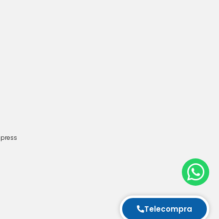
dpress
Telecompra