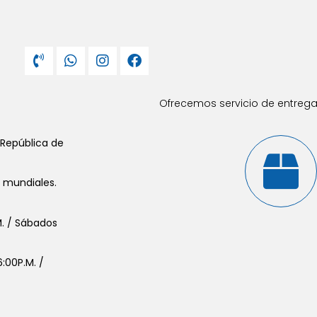
Ofrecemos servicio de entrega 
 República de
s mundiales.
.M. / Sábados
:00P.M. /