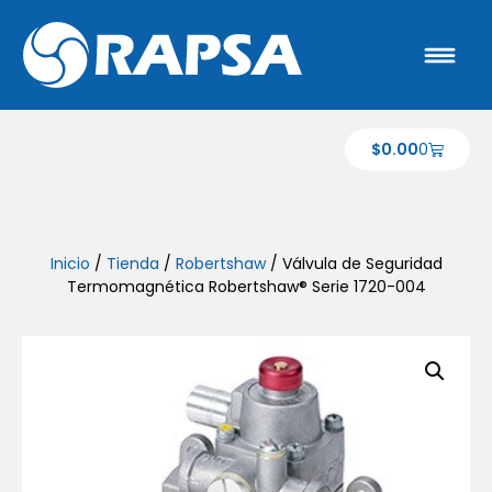
$
0.00
0
Inicio
/
Tienda
/
Robertshaw
/ Válvula de Seguridad
Termomagnética Robertshaw® Serie 1720-004