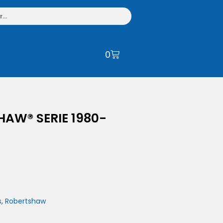
0
AW® SERIE 1980-
s
,
Robertshaw