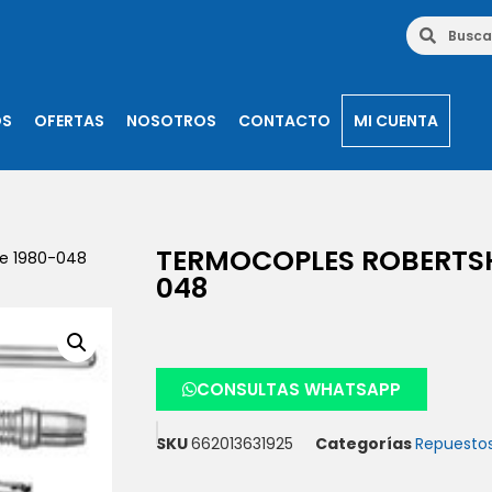
OS
OFERTAS
NOSOTROS
CONTACTO
MI CUENTA
TERMOCOPLES ROBERTSH
ie 1980-048
048
CONSULTAS WHATSAPP
SKU
662013631925
Categorías
Repuesto