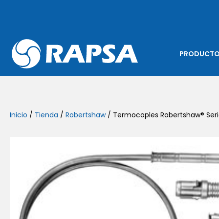
PRODUCT
Inicio
/
Tienda
/
Robertshaw
/ Termocoples Robertshaw® Ser