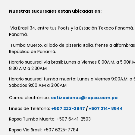
Nuestras sucursales estan ubicadas en:
Vía Brasil 34, entre tus Poofs y la Estación Texaco Panamá.
Panamá.
Tumba Muerto, al lado de pizzería Italia, frente a alfombra
República de Panamá.
Horario sucursal vía brasil: Lunes a Viernes 8:00A.M. a 5:00P
8:30 A.M a 2:30P.M.
Horario sucursal tumba muerto: Lunes a Viernes 9:00A.M. a 6
Sábados 9:00 A.M a 3:00P.M.
Correo electrónico:
cotizaciones@rapsa.com.pa
Líneas de Teléfono:
+507 223-2947
/
+507 214- 8544
Rapsa Tumba Muerto: +507 6441-2503
Rapsa Vía Brasil: +507 6225-7784