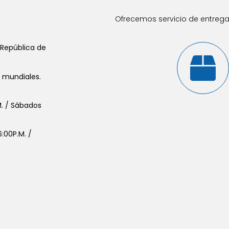
Ofrecemos servicio de entrega 
 República de
s mundiales.
.M. / Sábados
:00P.M. /