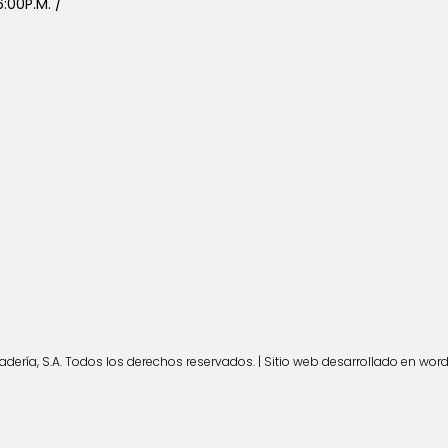
:00P.M. /
ería, S.A. Todos los derechos reservados. | Sitio web desarrollado en wor