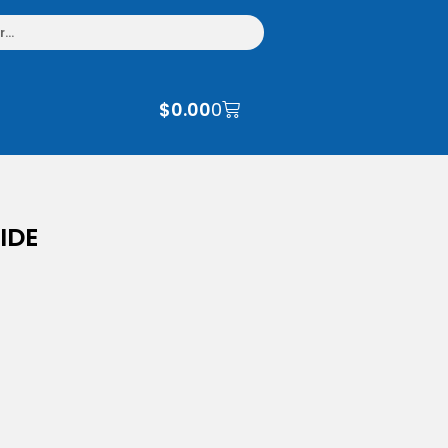
$
0.00
0
IDE