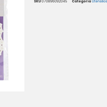
SKU
070896092045
Categoría
Utensili