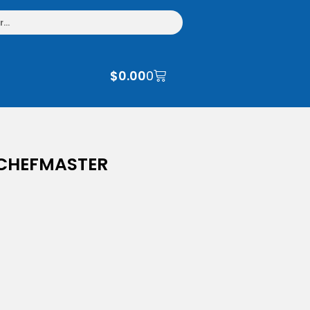
$
0.00
0
 CHEFMASTER