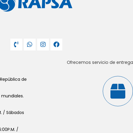
Ofrecemos servicio de entrega 
 República de
s mundiales.
.M. / Sábados
:00P.M. /