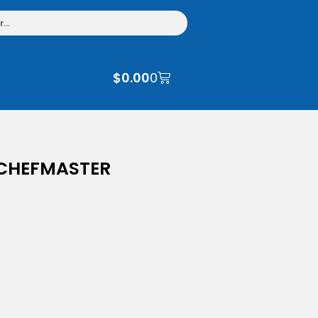
$
0.00
0
 CHEFMASTER