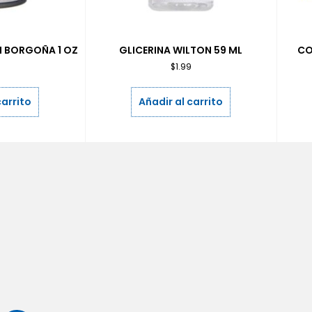
 BORGOÑA 1 OZ
GLICERINA WILTON 59 ML
CO
9
$
1.99
carrito
Añadir al carrito