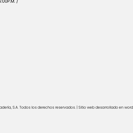
:00P.M. /
ería, S.A. Todos los derechos reservados. | Sitio web desarrollado en wor