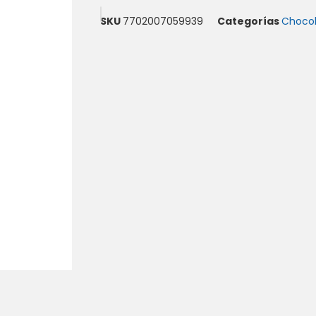
SKU
7702007059939
Categorías
Chocol