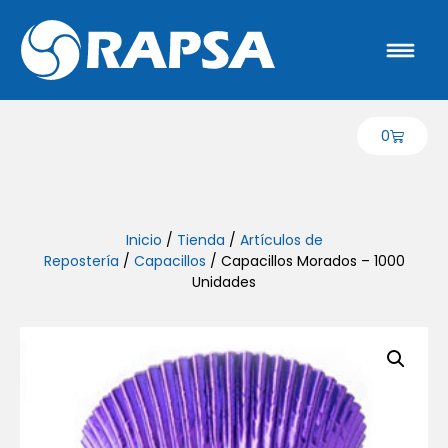
0
Inicio
/
Tienda
/
Artículos de
Repostería
/
Capacillos
/ Capacillos Morados – 1000
Unidades