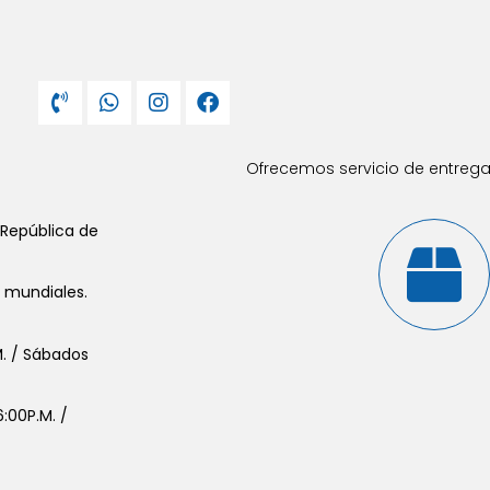
Ofrecemos servicio de entrega 
 República de
s mundiales.
.M. / Sábados
:00P.M. /