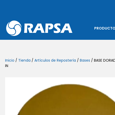
PRODUCT
Inicio
/
Tienda
/
Artículos de Repostería
/
Bases
/ BASE DORA
IN