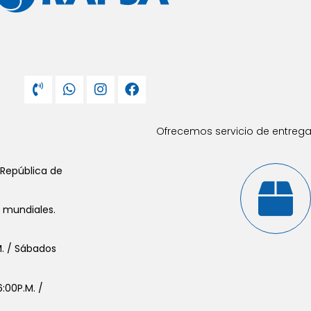
Ofrecemos servicio de entrega 
 República de
s mundiales.
.M. / Sábados
:00P.M. /