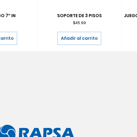
O 7″ IN
SOPORTE DE 3 PISOS
JUEGO
9
$
45.99
carrito
Añadir al carrito