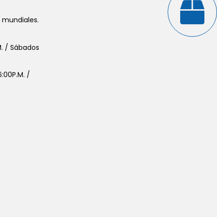
s mundiales.
.M. / Sábados
:00P.M. /