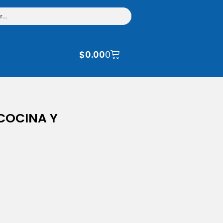
$
0.00
0
 COCINA Y