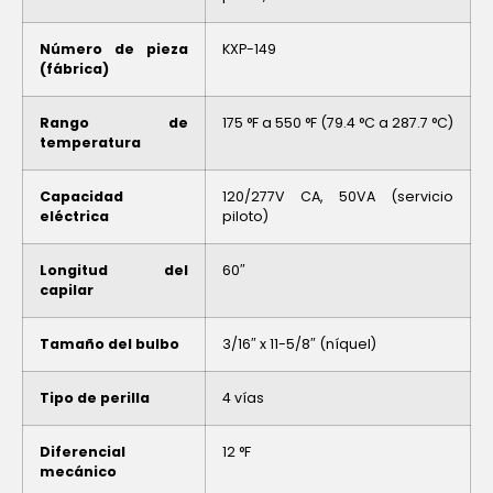
Número de pieza
KXP-149
(fábrica)
Rango de
175 °F a 550 °F (79.4 °C a 287.7 °C)
temperatura
Capacidad
120/277V CA, 50VA (servicio
eléctrica
piloto)
Longitud del
60″
capilar
Tamaño del bulbo
3/16″ x 11-5/8″ (níquel)
Tipo de perilla
4 vías
Diferencial
12 °F
mecánico