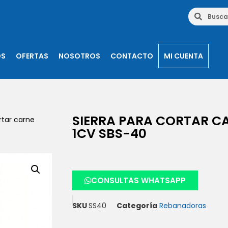
OS
OFERTAS
NOSOTROS
CONTACTO
MI CUENTA
SIERRA PARA CORTAR C
rtar carne
1CV SBS-40
CONSULTAS WHATSAPP
SKU
SS40
Categoría
Rebanadoras